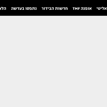
אליטי
אופנה TMF
חדשות הבידור
נתפסו בעדשה
הלאו