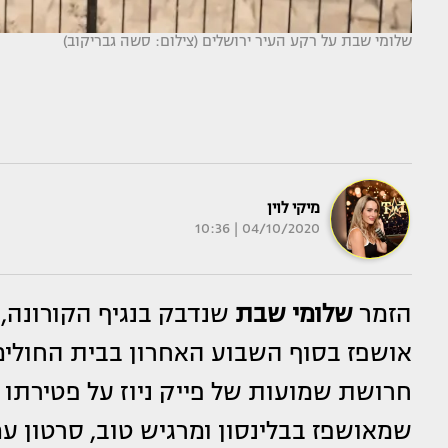
שלומי שבת על רקע העיר ירושלים (צילום: סשה גבריקוב)
מיקי לוין
04/10/2020 | 10:36
הזמר
שלומי שבת
אושפז בסוף השבוע האחרון בבית החולי
חרושת שמועות של פייק ניוז על פטירתו 
שמאושפז בבלינסון ומרגיש טוב, סרטון עם