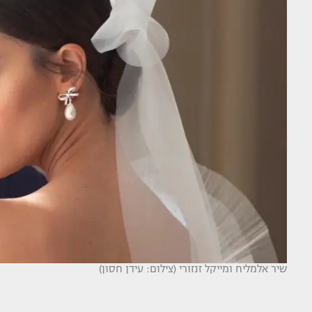
שיר אלמליח ומייקל זנזורי (צילום: עידן חסון)