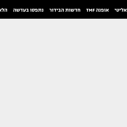
אליטי
אופנה TMF
חדשות הבידור
נתפסו בעדשה
הלאו