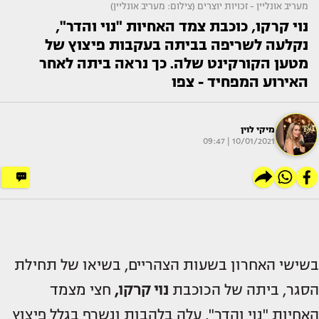
מעריב אונליין - זכויות יוצרים (צילום: מעריב אונליין)
נוי קרקו, כוכבת צמד האחיות "נוי והדר",
נקלעה לשריפה בביתה בעקבות פיצוץ של
מטען הקורקינט שלה. כך נראה ביתה לאחר
האירוע המפחיד - צפו
מיקי לוין
10/01/2021 | 09:47
בשישי האחרון בשעות הצהריים, בשיאו של תחילת
הסגר, ביתה של הכוכבת
נוי קרקו,
חצי מצמד
האחיות "נוי והדר", עלה בלהבות ונשרף בגלל פיצוץ