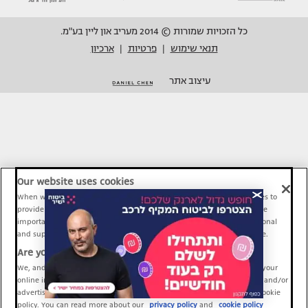
כל הזכויות שמורות © 2014 מעריב און ליין בע"מ.
תנאי שימוש
פרטיות
ארכיון
|
|
עיצוב אתר
Our website uses cookies
When we provide Maariv, TMI and Sport1 content online, we use cookies to
provide social media features and to analyze our traffic. These tools are
important and necessary for our website functionality. Others are optional
and support Maariv, TMI and Sport1 activity and your online experience.
Are you happy to accept cookies?
We, and our partners, use information about your use of our site and your
online interactions to improve our services and to personalize content and/or
advertising for you. You can read more about our privacy policy and cookie
policy. You can read more about our
privacy policy
and
cookie policy