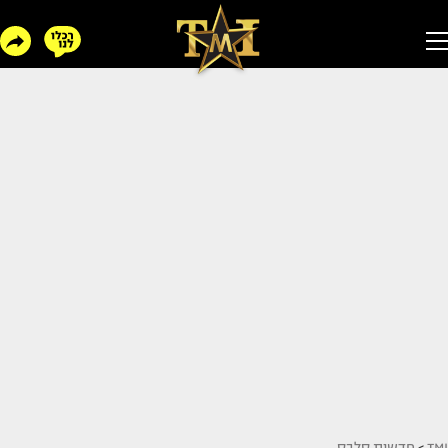
TMI
>
חדשות סלבס