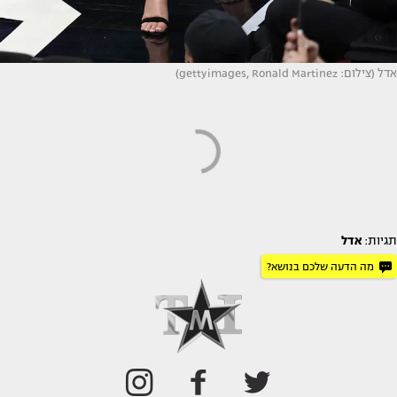
אדל (צילום: gettyimages, Ronald Martinez)
תגיות:
אדל
מה הדעה שלכם בנושא?