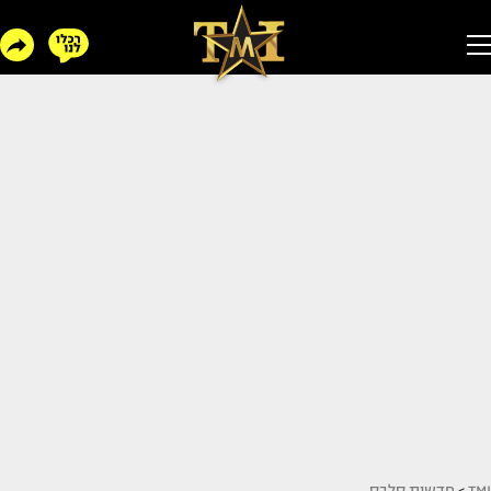
TMI
>
חדשות סלבס