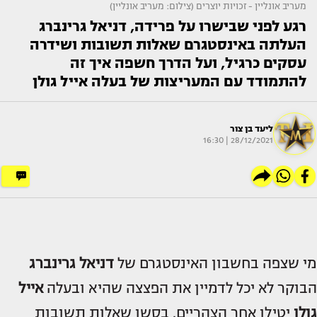
מעריב אונליין - זכויות יוצרים (צילום: מעריב אונליין)
רגע לפני שבישרו על פרידה, דניאל גרינברג
העלתה באינסטגרם שאלות תשובות ושידרה
עסקים כרגיל, ועל הדרך חשפה איך זה
להתמודד עם המעריצות של בעלה אייל גולן
ליעד בן צור
28/12/2021 | 16:30
מי שצפה בחשבון האינסטגרם של
דניאל גרינברג
הבוקר לא יכל לדמיין את הפצצה שהיא ובעלה
אייל
גולן
יטילו אחר הצהריים. בסשן שאלות תשובות