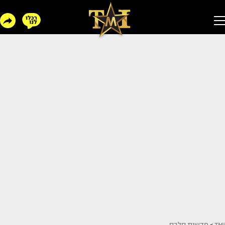
TMI
>
חדשות סלבס