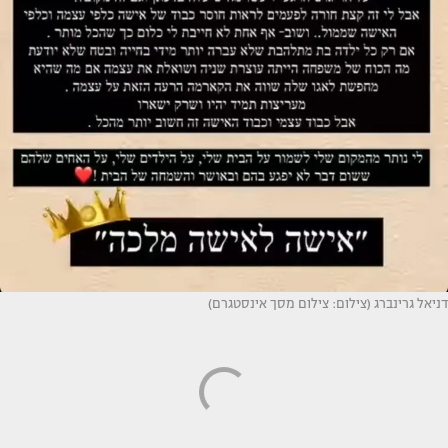
דניאל גרינברג (צילום: צילום מסך אינסטגרם)