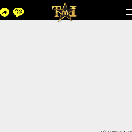
TMI
>
חדשות סלבס