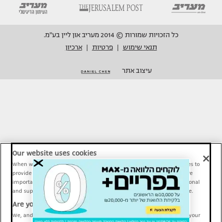
כל הזכויות שמורות © 2014 מעריב און ליין בע"מ.
תנאי שימוש
פרטיות
ארכיון
|
|
עיצוב אתר
Our website uses cookies
When we provide Maariv, TMI and Sport1 content online, we use cookies to
provide social media features and to analyze our traffic. These tools are
important and necessary for our website functionality. Others are optional
and support Maariv, TMI and Sport1 activity and your online experience.
Are you happy to accept cookies?
We, and our partners, use information about your use of our site and your