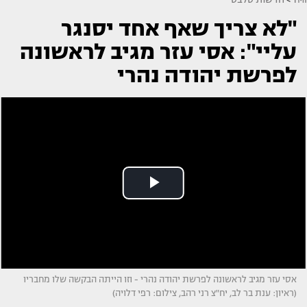
"לא צריך שאף אחד יסנגר
עליי": אסי עזר מגיב לראשונה
לפרשת יהודה נהרי
אסי עזר מגיב לראשונה לפרשת יהודה נהרי - וזו הייתה הבקשה שלו מחבריו
(ראיון: ענת בר לב, יח"צ רני רהב, צילום: רפי דלויה)