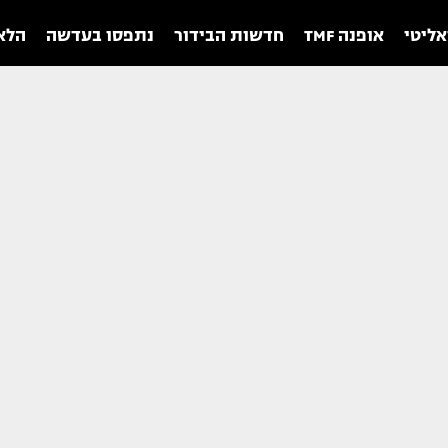
אליטי
אופנה TMF
חדשות הבידור
נתפסו בעדשה
הלאו