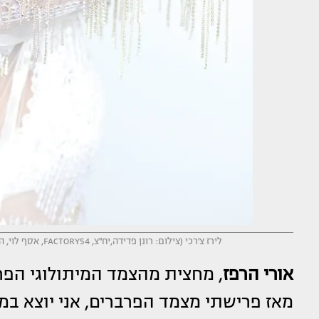
לירז צ'רכי (צילום: רונן פדידה,יח''צ, FACTORY54, אסף לוי, הנס ומאוריץ, יח''צ חו''ל, לירון וייסמן, רונן פדידה, הילה חן, שרבן לופו)
אורי הרפז
, מחצית מהצמד המיתולוגי הפר
מאז פרישתי מצמד הפרברים, אני יוצא ב