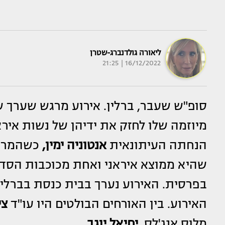
ליאורה גולדנברג-שטרן
16/12/2022 | 21:25
סופ"ש שעבר, ברלין. אירוע מרגש שערך ש
מיוזמה שלו לחזק את ידיהן של נשות אי
הנחתה העיתונאית
אנטוניה ימין,
כשהמרוא
שהיא ממוצא איראני ואחת מכוכבות הסדר
בפרסית. האירוע נערך בבית כנסת בברלין
האירוע. בין האורחים הבולטים היו עו"ד
צי
מלוס אנג'לס,
יחיאל יוגב
.