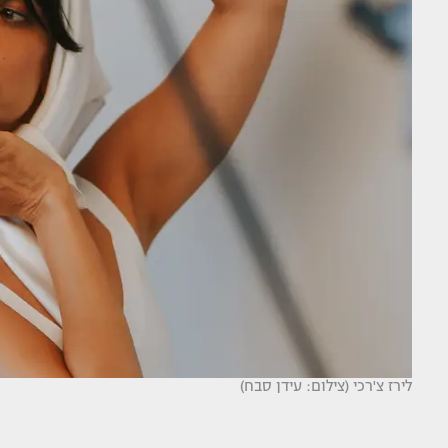
לירז צ'רכי (צילום: עידן סבח)