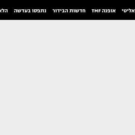
אליטי
אופנה TMF
חדשות הבידור
נתפסו בעדשה
הלאו