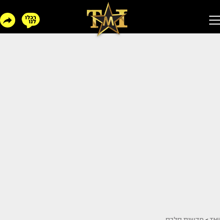
TMI
>
חדשות סלבס