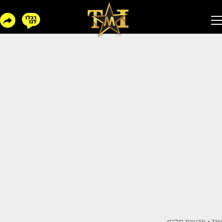
TMI
>
חדשות סלבס