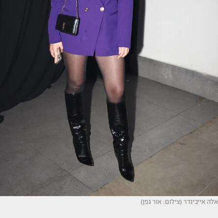
אלה אייבינדר (צילום: אור גפן)