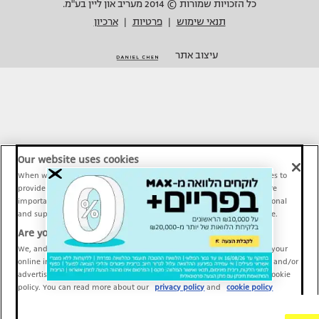
כל הזכויות שמורות © 2014 מעריב און ליין בע"מ.
תנאי שימוש
פרטיות
ארכיון
|
|
עיצוב אתר
Our website uses cookies
When we provide Maariv, TMI and Sport1 content online, we use cookies to
provide social media features and to analyze our traffic. These tools are
important and necessary for our website functionality. Others are optional
and support Maariv, TMI and Sport1 activity and your online experience.
Are you happy to accept cookies?
We, and our partners, use information about your use of our site and your
online interactions to improve our services and to personalize content and/or
advertising for you. You can read more about our privacy policy and cookie
policy. You can read more about our
privacy policy
and
cookie policy