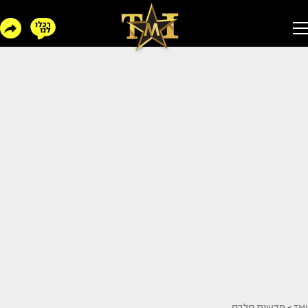
TMI
>
חדשות סלבס