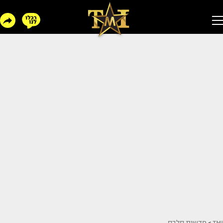
TMI
>
חדשות סלבס