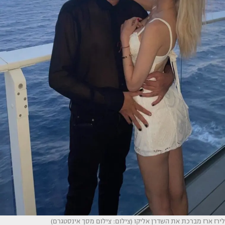
לירז ארז מברכת את השדרן אליקו (צילום: צילום מסך אינסטגרם)