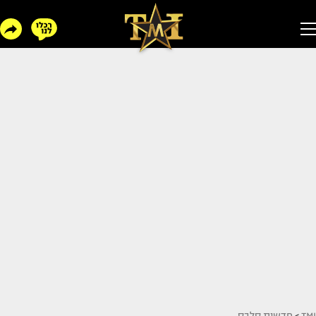
TMI
>
חדשות סלבס