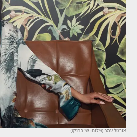
אורטל עמר (צילום: שי פרנקו)