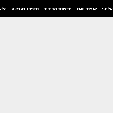
אליטי
אופנה TMF
חדשות הבידור
נתפסו בעדשה
הלאו