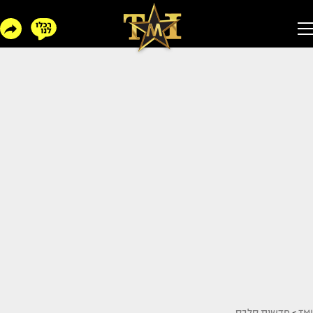
TMI
>
חדשות סלבס