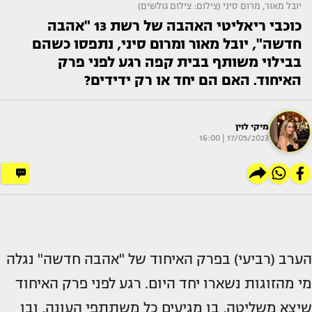
יובל מאור, מרום סיני (צילום: צילום גולשים)
כוכבי ריאליטי האהבה של רשת 13 "אהבה
חדשה", יובל מאור ומרום סיני, נתפסו כשהם
בבילוי משותף בבית קפה רגע לפני פרק
האיחוד. האם הם יחד או רק ידידים?
מיקי לוין
17/05/2023 | 16:00
הערב (רביעי) בפרק האיחוד של "אהבה חדשה" נגלה
מי מהזוגות נשארו יחד היום. רגע לפני פרק האיחוד
שיצא משליטה, בו מגיעים כל משתתפי העונה, ובו