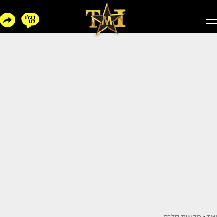
TMI
>
חדשות סלבס