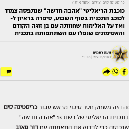
כריסטינה סים (צילום: אהוד איתן)
כוכבת הריאליטי "אהבה חדשה" שנתפסה צמוד
לכוכב התכנית בסוף השבוע, סיפרה בראיון ל-
TMI על האלימות שחוותה עם בן זוגה הקודם
והאסימונים שנפלו עם השתתפותה בתכנית
נועה רחמים
22/05/2023 | 19:45
זה היה משחק חסר סיכוי מראש עבור
כריסטינה סים
בתכנית הריאליטי של רשת 13 "אהבה חדשה"
שנכנסה כדי לבדוק את התאמתה עם
דור טאוב
,