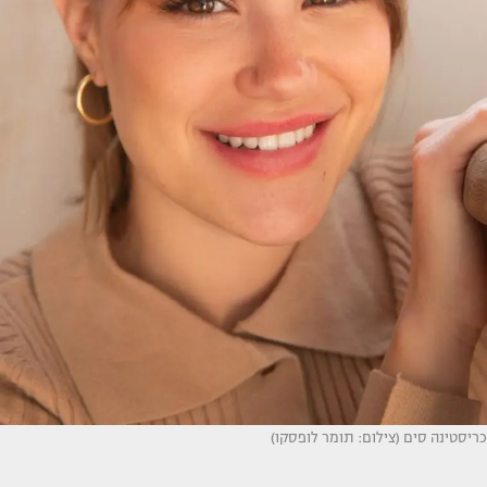
כריסטינה סים (צילום: תומר לופסקו)