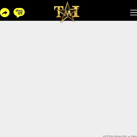
TMI
>
חדשות סלבס