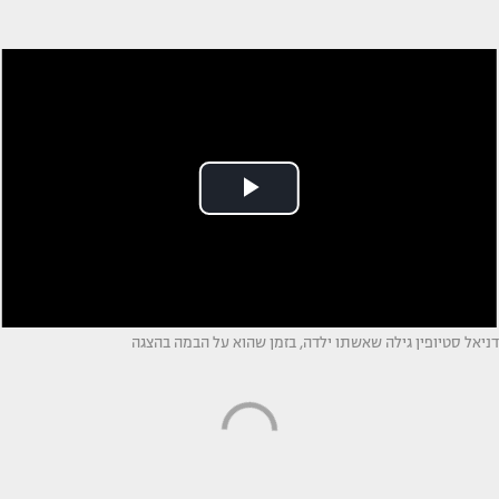
דניאל סטיופין גילה שאשתו ילדה, בזמן שהוא על הבמה בהצגה