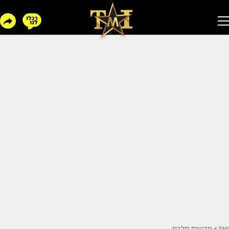
TMI
>
חדשות סלבס