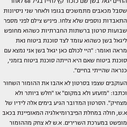
החיים יגאל בשן שם כזכור קץ לחייו בגיל 68 לאחר
שסבל מכאבים מתמשכים בגופו ולאחר שני ניסיונות
התאבדות נוספים שלא צלחו. פיניש צילם לפני מספר
שבועות סרטון ברשתות החברתיות כשהוא מחופש
ליגאל בשן כשהוא עומד לצד סוכנת ביטוח נאת
מראה ואומר: "היי לכולם כאן יגאל בשן אני נמצא עם
סוכנת ביטוח שאם היא הייתה סוכנת ביטוח בזמני,
כנראה שהייתי בחיים".
העוקבים שצפו בסרטון לא אהבו את ההומור השחור
וכתבו: "מזעזע ולא במקום" או "חלש ביותר ולא
מצחיק". הסרטון המדובר הגיע בימים אלה לידיו של
א.ש, חולה במחלת הפיברומיאלגיה המאופיינת בכאב
מופשט במערכת השרירים. א.ש לא צחק מההומור