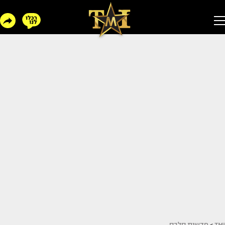
TMI
>
חדשות סלבס