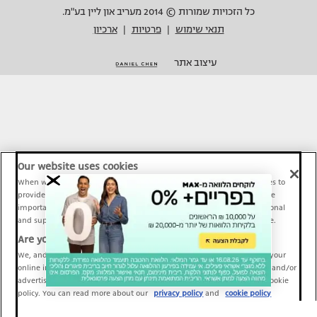
כל הזכויות שמורות © 2014 מעריב און ליין בע"מ.
תנאי שימוש
פרטיות
ארכיון
|
|
עיצוב אתר
Our website uses cookies
When we provide Maariv, TMI and Sport1 content online, we use cookies to
provide social media features and to analyze our traffic. These tools are
important and necessary for our website functionality. Others are optional
and support Maariv, TMI and Sport1 activity and your online experience.
Are you happy to accept cookies?
We, and our partners, use information about your use of our site and your
online interactions to improve our services and to personalize content and/or
advertising for you. You can read more about our privacy policy and cookie
policy. You can read more about our
privacy policy
and
cookie policy