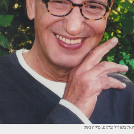
יגאל בשן ז''ל (צילום: מיקה בשן)