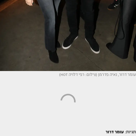
עומר דרור, נאיה פדרמן (צילום: רפי דלויה HOT)
תגיות:
עומר דרור