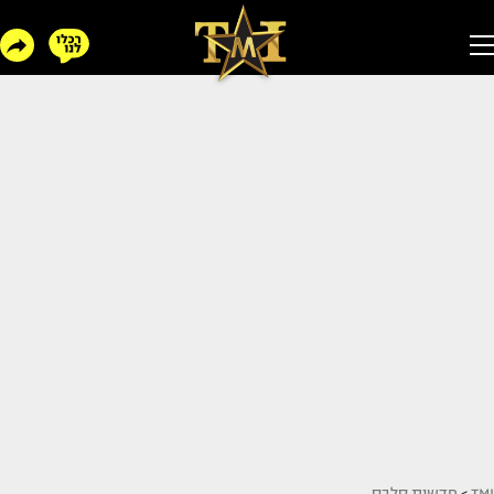
TMI
>
חדשות סלבס