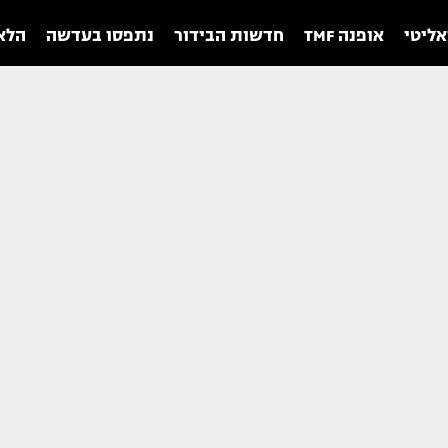
אליטי
אופנה TMF
חדשות הבידור
נתפסו בעדשה
הלאו