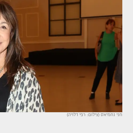
חני נחמיאס (צילום: רפי דלויה)