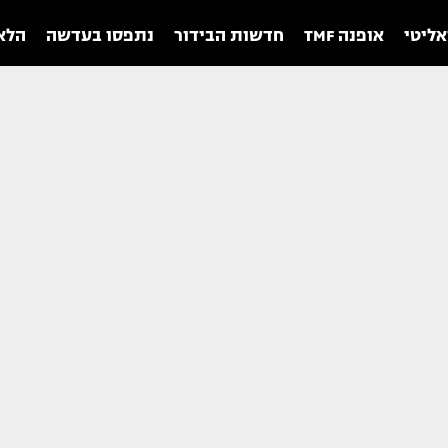
אליטי
אופנה TMF
חדשות הבידור
נתפסו בעדשה
הלאו