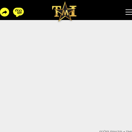
TMI
>
חדשות סלבס