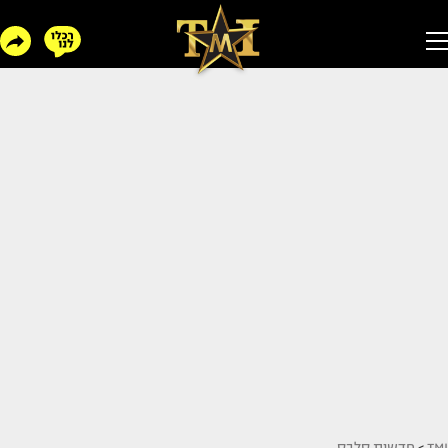
TMI
>
חדשות סלבס