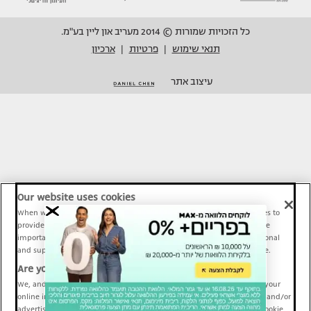
כל הזכויות שמורות © 2014 מעריב און ליין בע"מ.
תנאי שימוש
פרטיות
ארכיון
|
|
עיצוב אתר
Our website uses cookies
When we provide Maariv, TMI and Sport1 content online, we use cookies to
provide social media features and to analyze our traffic. These tools are
important and necessary for our website functionality. Others are optional
and support Maariv, TMI and Sport1 activity and your online experience.
Are you happy to accept cookies?
We, and our partners, use information about your use of our site and your
online interactions to improve our services and to personalize content and/or
advertising for you. You can read more about our privacy policy and cookie