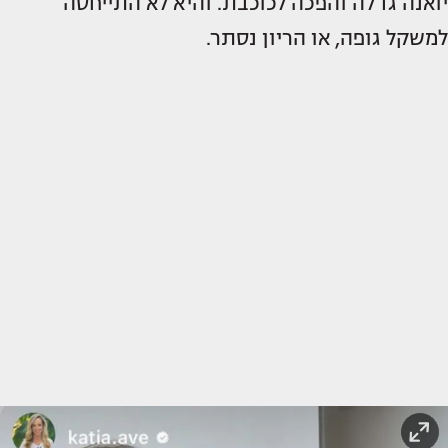
יואנה גדלה והפכה לכוכבת. והיא לא התייחסה
למשקל גופה, או הריון נסתר.