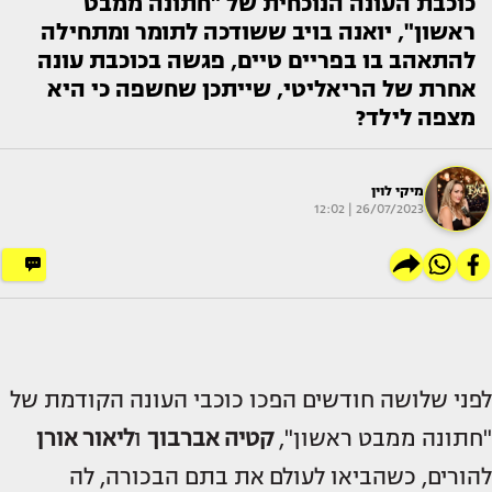
כוכבת העונה הנוכחית של "חתונה ממבט
ראשון", יואנה בויב ששודכה לתומר ומתחילה
להתאהב בו בפריים טיים, פגשה בכוכבת עונה
אחרת של הריאליטי, שייתכן שחשפה כי היא
מצפה לילד?
מיקי לוין
26/07/2023 | 12:02
לפני שלושה חודשים הפכו כוכבי העונה הקודמת של
"חתונה ממבט ראשון",
קטיה אברבוך
ו
ליאור אורן
להורים, כשהביאו לעולם את בתם הבכורה, לה