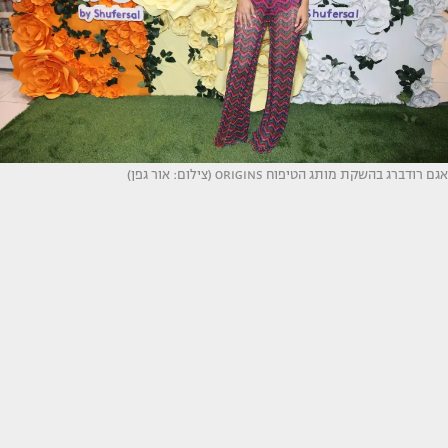
אגם רודברג בהשקת מותג הטיפוח ORIGINS (צילום: אור גפן)