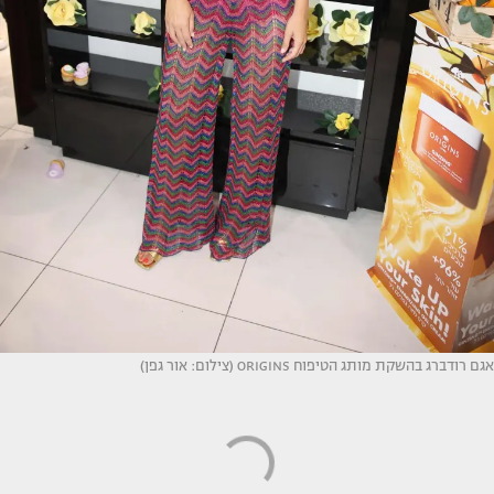
אגם רודברג בהשקת מותג הטיפוח ORIGINS (צילום: אור גפן)