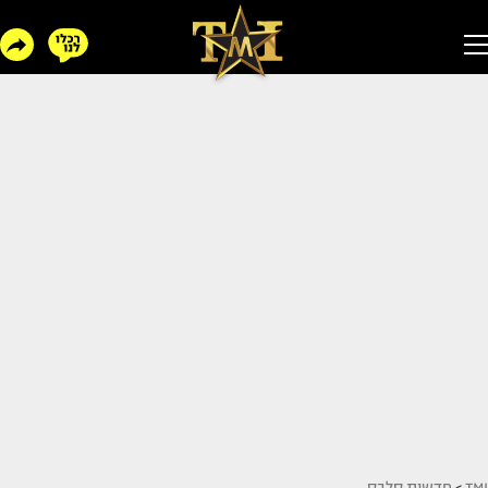
TMI
>
חדשות סלבס