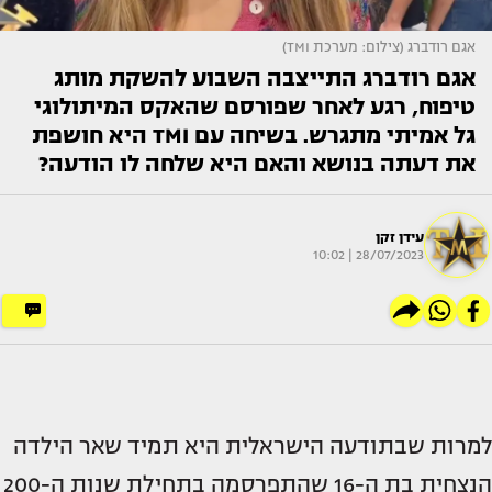
אגם רודברג (צילום: מערכת TMI)
אגם רודברג התייצבה השבוע להשקת מותג
טיפוח, רגע לאחר שפורסם שהאקס המיתולוגי
גל אמיתי מתגרש. בשיחה עם TMI היא חושפת
את דעתה בנושא והאם היא שלחה לו הודעה?
עידן זקן
28/07/2023 | 10:02
למרות שבתודעה הישראלית היא תמיד שאר הילדה
הנצחית בת ה-16 שהתפרסמה בתחילת שנות ה-200