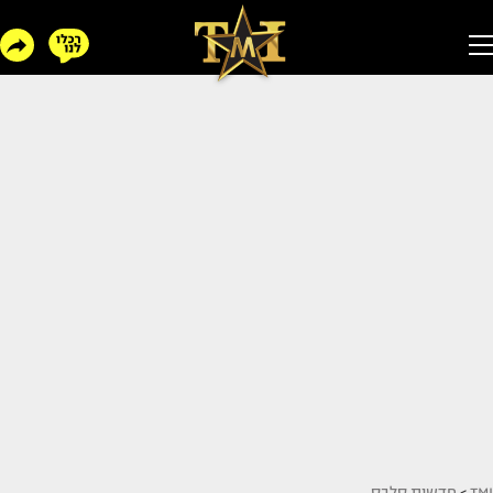
TMI
>
חדשות סלבס