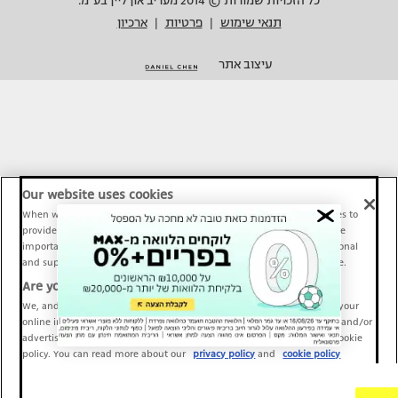
כל הזכויות שמורות © 2014 מעריב און ליין בע"מ.
תנאי שימוש
פרטיות
ארכיון
|
|
עיצוב אתר
Our website uses cookies
When we provide Maariv, TMI and Sport1 content online, we use cookies to
provide social media features and to analyze our traffic. These tools are
important and necessary for our website functionality. Others are optional
and support Maariv, TMI and Sport1 activity and your online experience.
Are you happy to accept cookies?
We, and our partners, use information about your use of our site and your
online interactions to improve our services and to personalize content and/or
advertising for you. You can read more about our privacy policy and cookie
policy. You can read more about our
privacy policy
and
cookie policy