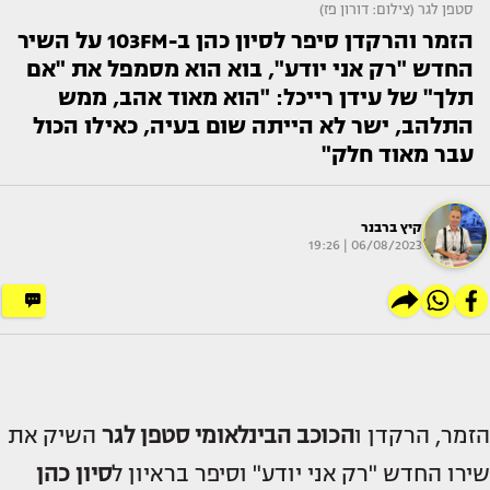
סטפן לגר (צילום: דורון פז)
הזמר והרקדן סיפר לסיון כהן ב-103FM על השיר
החדש "רק אני יודע", בוא הוא מסמפל את "אם
תלך" של עידן רייכל: "הוא מאוד אהב, ממש
התלהב, ישר לא הייתה שום בעיה, כאילו הכול
עבר מאוד חלק"
קיץ ברבנר
06/08/2023 | 19:26
הזמר, הרקדן ו
הכוכב הבינלאומי
סטפן לגר
השיק את
שירו החדש "רק אני יודע" וסיפר בראיון ל
סיון כהן