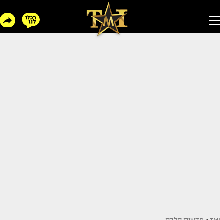
TMI
>
חדשות סלבס