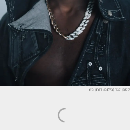
סטפן לגר (צילום: דורון פז)