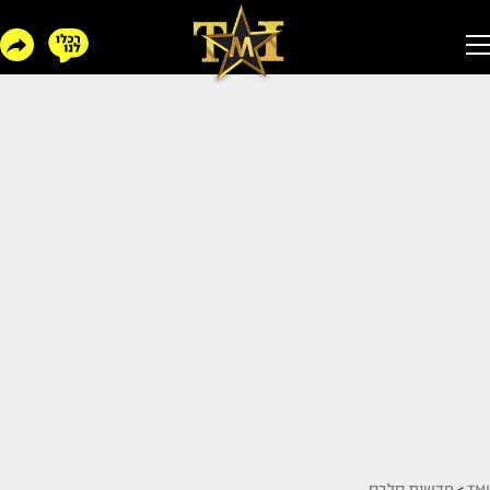
TMI
>
חדשות סלבס