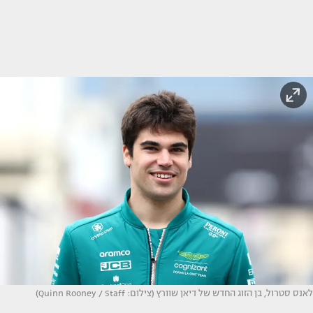
לאנס סטרול, בן הזוג החדש של דיאן שוורץ (צילום: Quinn Rooney / Staff)