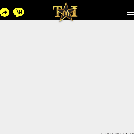
TMI
>
חדשות סלבס