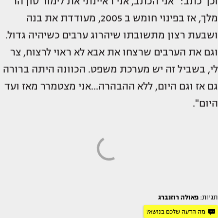
וכך כתב: "אני הכתב, אני ראיינתי את לימור סון הר
מלך, אז בפינוי חומש ב 2005, מעודדת את בנה
ושבעת רצון מתשובתו שיהרוג ערבים כשיהיה גדול.
וגם את הערבים שרצחו את אבא לא ראוי לרצוח, צר
לי, בשביל זה יש מערכת משפט. הכוונה היתה ברורה
גם אז וגם היום, ללא ההבהרה…אני מצטמרר מאז ועד
היום".
תגיות:
פאולה רוזנברג
מה הדעה שלכם בנושא?