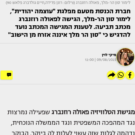
לימור סון הר-מלך, פאולה רוזנברג (צילום: רונן פדידה,חיים גולדברג פלאש 90)
חברת הכנסת מטעם מפלגת "עוצמה יהודית",
לימור סון הר-מלך, הגישה לפאולה רוזנברג
מכתב תביעה. לטענת המגישה המכתב נועד
להדגיש כי "סון הר מלך איננה אזרח מן הישוב"
מיקי לוין
09/08/2023 | 12:00
מגישת הטלוויזיה
פאולה רוזנברג
שפעילה נמרצות
נגד המהפכה המשפטית ונגד הממשלה הנוכחית,
נדהמה לגלות שזה עשוי לעלות לה ביוקר. הבוקר