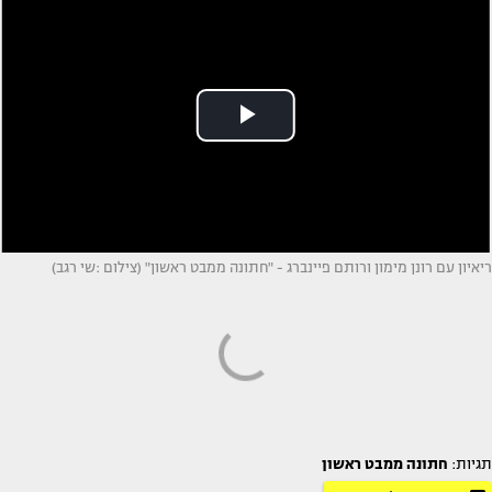
ריאיון עם רונן מימון ורותם פיינברג - "חתונה ממבט ראשון" (צילום :שי רגב)
תגיות:
חתונה ממבט ראשון