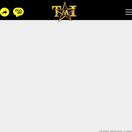
TMI
>
חדשות סלבס