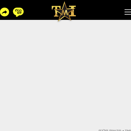
TMI
>
חדשות סלבס