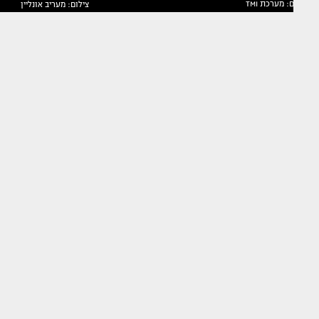
צילום: מערכת TMI
צילום: מעריב אונליין
בוצ'ן מדברת
לשלב הבא?