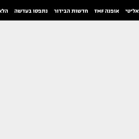
אליטי
אופנה TMF
חדשות הבידור
נתפסו בעדשה
הלאו