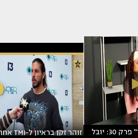
"ריאליטי פיד" פרק 30: יובל
זוהר זקן בראיון ל-TMI