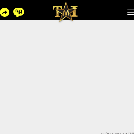
TMI
>
חדשות סלבס