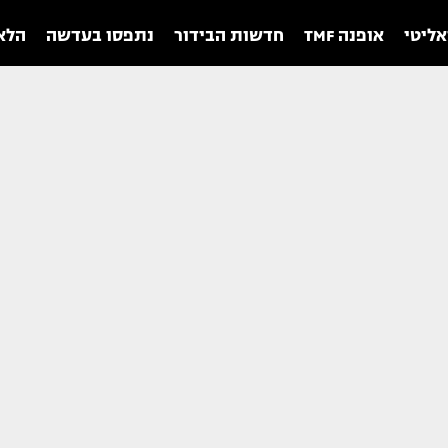
אליטי
אופנה TMF
חדשות הבידור
נתפסו בעדשה
הלאו