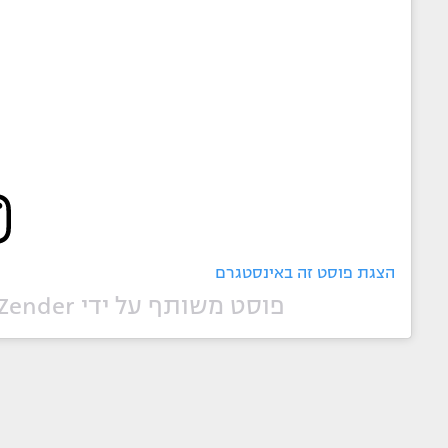
הצגת פוסט זה באינסטגרם
פוסט משותף על ידי ‏‎Hen Zender - חן זנדר‎‏ (@‏‎henzender‎‏)