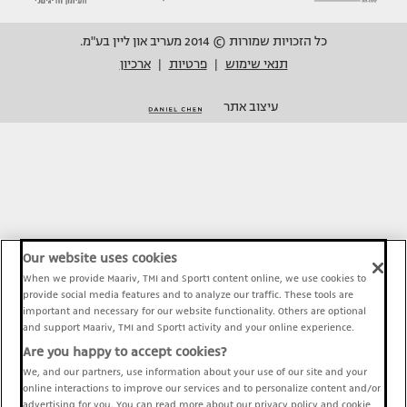
כל הזכויות שמורות © 2014 מעריב און ליין בע"מ.
תנאי שימוש
פרטיות
ארכיון
|
|
עיצוב אתר
Our website uses cookies
When we provide Maariv, TMI and Sport1 content online, we use cookies to
provide social media features and to analyze our traffic. These tools are
important and necessary for our website functionality. Others are optional
and support Maariv, TMI and Sport1 activity and your online experience.
Are you happy to accept cookies?
We, and our partners, use information about your use of our site and your
online interactions to improve our services and to personalize content and/or
advertising for you. You can read more about our privacy policy and cookie