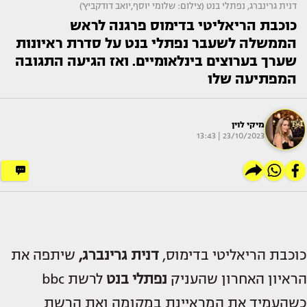
דנית גרינברג, נפתלי בנט (צילום: שלומי יוסף,יואב דודקביץ')
כוכבת הריאליטי בדימוס פרגנה לראש
הממשלה לשעבר נפתלי בנט על סדרת ראיונות
שערך בערוצים בינלאומיים. ואז הגיעה התגובה
המפתיעה שלו
מיקי לוין
23/10/2023 | 13:43
כוכבת הריאליטי בדימוס,
דנית גרינברג
,
שיתפה את
הראיון האחרון שהעניק
נפתלי בנט
לרשת bbc
כשהעמיד את המראיינת במקומה ואת הרשת