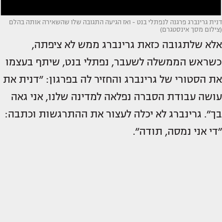
דנית גרינברג פרגנה לנפתלי בנט - ואז הגיעה התגובה שלו שהשאירה אותה בהלם
(צילום מסך אינסטגרם)
אלא שלתגובה כזאת גרינברג ממש לא ציפתה,
כשראש הממשלה לשעבר, נפתלי בנט, שיתף בעצמו
את הסטורי של גרינברג והחזיר לה בפרגון: ״דנית את
עושה עבודת הסברה נפלאה למדינה שלנו, אני גאה
בך״. גרינברג לא יכלה לעצור את ההתרגשות וכתבה:
״די אני נמסה, תודה״.