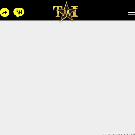
TMI
>
חדשות סלבס