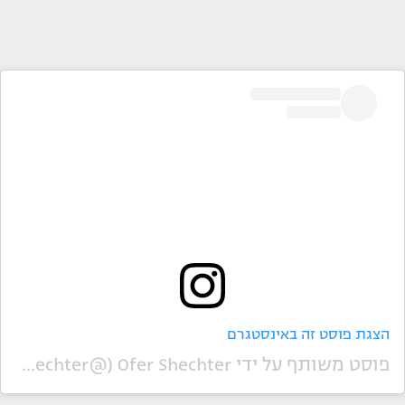
הצגת פוסט זה באינסטגרם
פוסט משותף על ידי ‏‎Ofer Shechter‎‏ (@‏‎ofershechter‎‏)