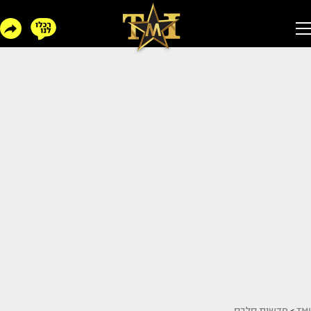
TMI
>
חדשות סלבס