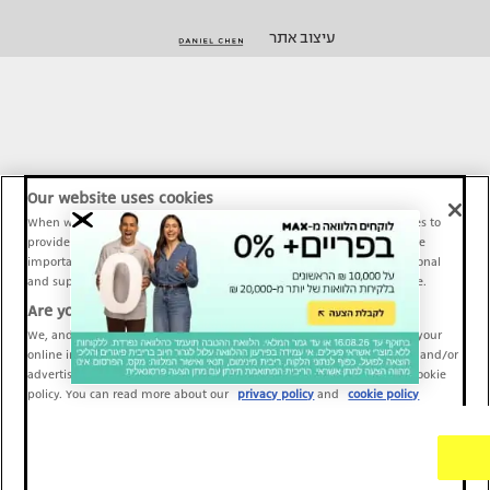
עיצוב אתר
Our website uses cookies
When we provide Maariv, TMI and Sport1 content online, we use cookies to
provide social media features and to analyze our traffic. These tools are
important and necessary for our website functionality. Others are optional
and support Maariv, TMI and Sport1 activity and your online experience.
Are you happy to accept cookies?
We, and our partners, use information about your use of our site and your
online interactions to improve our services and to personalize content and/or
advertising for you. You can read more about our privacy policy and cookie
policy. You can read more about our
privacy policy
and
cookie policy