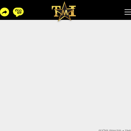
TMI
>
חדשות סלבס