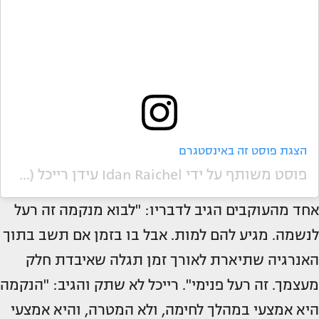
הצגת פוסט זה באינסטגרם
פוסט משותף על ידי ‏‎Idan Raichel עידן רייכל‎‏ (@‏‎idanraichel‎‏)
אחד מהעוקבים הגיב לדבריו: "לבוא מנקמה זה רעל
לנשמה. מגיע להם למות. אבל בו בזמן אם תשב בתוך
האנרגיה שתיארת לאורך זמן תגלה שאיבדת חלק
מעצמך. זה רעל פנימי". רייכל לא שתק והגיב: "הנקמה
היא אמצעי במהלך לחימה, ולא המטרה, והיא אמצעי