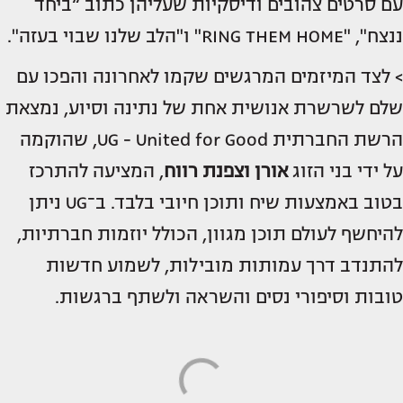
עם סרטים צהובים ודיסקיות שעליהן כתוב “ביחד
ננצח", "RING THEM HOME" ו"הלב שלנו שבוי בעזה".
> לצד המיזמים המרגשים שקמו לאחרונה והפכו עם
שלם לשרשרת אנושית אחת של נתינה וסיוע, נמצאת
הרשת החברתית UG - United for Good, שהוקמה
על ידי בני הזוג
אורן וצפנת רווח
, המציעה להתרכז
בטוב באמצעות שיח ותוכן חיובי בלבד. ב־UG ניתן
להיחשף לעולם תוכן מגוון, הכולל יוזמות חברתיות,
להתנדב דרך עמותות מובילות, לשמוע חדשות
טובות וסיפורי נסים והשראה ולשתף ברגשות.