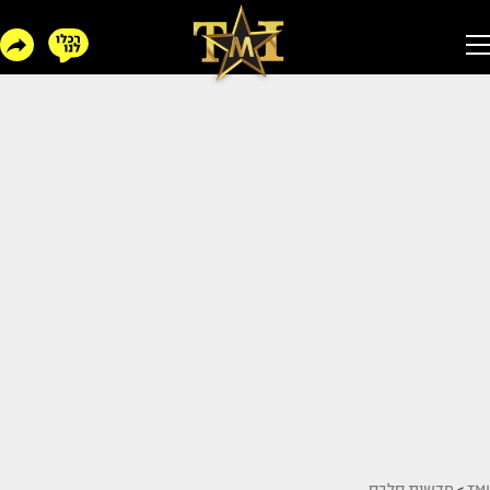
TMI
>
חדשות סלבס