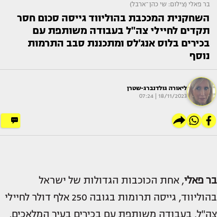
בר פאלי (צילום: שי כהן־ארבל)
השחקנית המככבת בהוליווד גייסה סכום חסר
תקדים לחיילי צה"ל בעבודה משותפת עם
בכירים בלוס אנג'לס ומתכננת סבב התרמות
נוסף
ליאורה גולדנברג-שטרן
18/11/2023 | 07:24
בר פאלי
, אחת הכוכבות הגדולות של ישראל
בהוליווד, גייסה תרומות בגובה 250 אלף דולר לחיילי
צה"ל, בעבודה משותפת עם בכירים בעיר המלאכים,