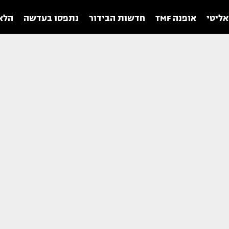
אליטי
אופנה TMF
חדשות הבידור
נתפסו בעדשה
הלאו