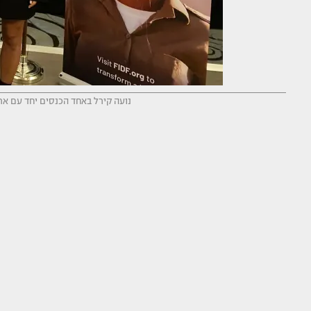
נועה קירל באחד הכנסים יחד עם ארגון FIDF בארצות הברית (צילום: ללא 