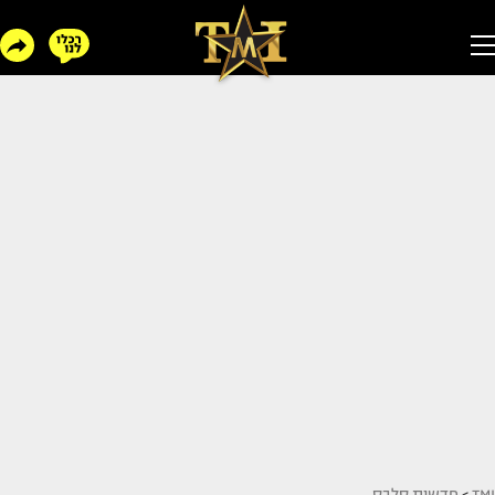
TMI
>
חדשות סלבס