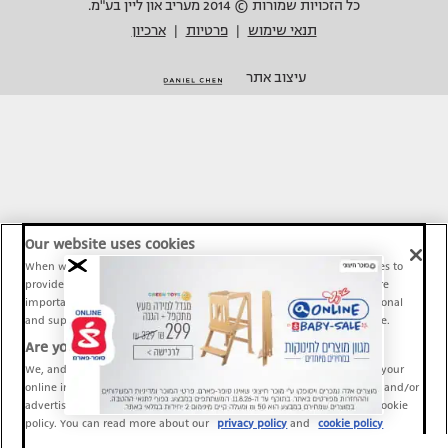
כל הזכויות שמורות © 2014 מעריב און ליין בע"מ.
תנאי שימוש
פרטיות
ארכיון
|
|
עיצוב אתר
Our website uses cookies
When we provide Maariv, TMI and Sport1 content online, we use cookies to
provide social media features and to analyze our traffic. These tools are
important and necessary for our website functionality. Others are optional
and support Maariv, TMI and Sport1 activity and your online experience.
Are you happy to accept cookies?
We, and our partners, use information about your use of our site and your
online interactions to improve our services and to personalize content and/or
advertising for you. You can read more about our privacy policy and cookie
policy. You can read more about our
privacy policy
and
cookie policy