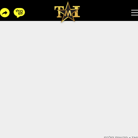
TMI
>
חדשות סלבס