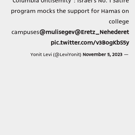
"Columbia Untisemity": Israel's No. 1 Satire
program mocks the support for Hamas on
college
campuses
@mulisegev
@Eretz_Nehederet
pic.twitter.com/v3BogKbS5y
November 5, 2023
— Yonit Levi (@LeviYonit)