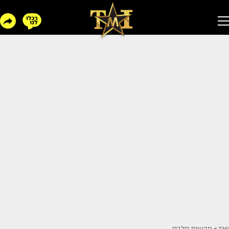
TMI
>
חדשות סלבס