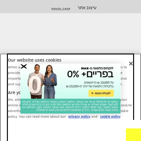
עיצוב אתר
Our website uses cookies
When we provide Maariv, TMI and Sport1 content online, we use cookies to
provide social media features and to analyze our traffic. These tools are
important and necessary for our website functionality. Others are optional
and support Maariv, TMI and Sport1 activity and your online experience.
Are you happy to accept cookies?
We, and our partners, use information about your use of our site and your
online interactions to improve our services and to personalize content and/or
advertising for you. You can read more about our privacy policy and cookie
policy. You can read more about our
privacy policy
and
cookie policy