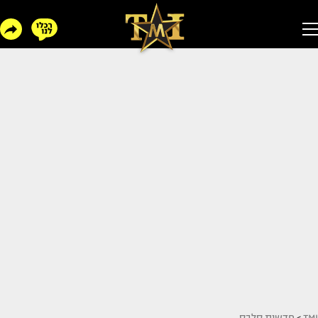
TMI
>
חדשות סלבס