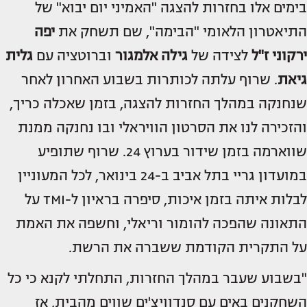
בימים אלו בחזרות להצגה "האמיני יום יבוא" של
התיאטרון הלאומי "הבימה", שם תשחק את
יפה
ירקוני ז"ל
לצידה של
גילה אלמגור
וברוטציה עם
גלית
גיאת
. שרוף עלתה לכותרות בשבוע האחרון לאחר
שנחנקה במהלך החזרות להצגה, בזמן שאכלה כריך,
והזכירה לנו את הסרטון הוויראלי ובו נחנקה ממנת
שווארמה בזמן שידור בערוץ 24. שרוף שתופיע
במועדון גריי בתל אביב ב-24 בינואר, לכל המעוניין
לבלות איתה בזמן איכות, סיפרה בראיון ל-TMI על
התאונה שהפכה להומור וריאלי, וחשפה את האמת
על התקרית הקודמת ששברה את הרשת.
"בשבוע שעבר במהלך החזרות, התחלתי לקנא כי כל
השחקנים באים עם סנדוויצ'ים שווים מהבית, אז