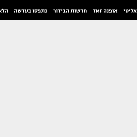
אליטי
אופנה TMF
חדשות הבידור
נתפסו בעדשה
הלאו