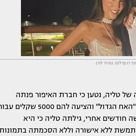
ף רז (צילום: נמרוד לזר)
 של טליה, נטען כי חברת האיפור פנתה
למשפחתה של עובדיה, עת שהתה בבית "האח הגדול" והציעה להם 5000 שקלים עב
 חודשים אחרי, גילתה טליה כי היא
תמשת ללא אישורה וללא הסכמתה בתמונות