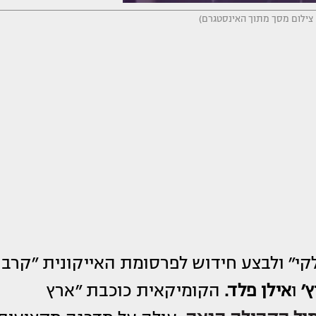
ם: צילום מסך מתוך האינסטגרם)
קי״ ולבצע חידוש לפרסומת האייקונית ״קרב
ץ׳
ו
אילן פלד.
הקומיקאית כוכבת ״ארץ