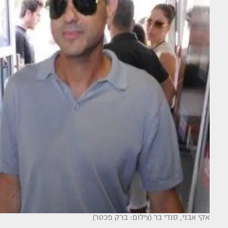
אקי אבני, סנדי בר (צילום: ברק פכטר)