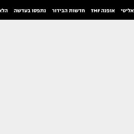
אליטי
אופנה TMF
חדשות הבידור
נתפסו בעדשה
הלאו