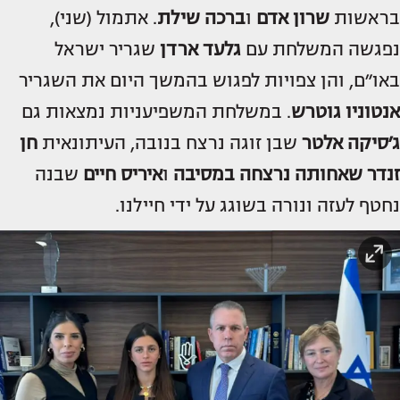
בראשות
שרון אדם
ו
ברכה שילת
. אתמול (שני),
נפגשה המשלחת עם
גלעד ארדן
שגריר ישראל
באו״ם, והן צפויות לפגוש בהמשך היום את השגריר
אנטוניו גוטרש
. במשלחת המשפיעניות נמצאות גם
ג׳סיקה אלטר
שבן זוגה נרצח בנובה, העיתונאית
חן
זנדר
שאחותה נרצחה במסיבה
ו
איריס חיים
שבנה
נחטף לעזה ונורה בשוגג על ידי חיילנו.