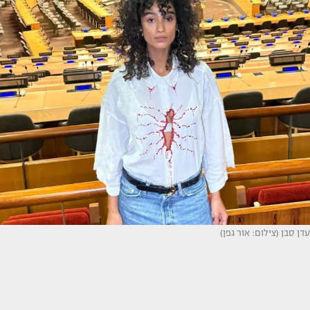
עדן סבן (צילום: אור גפן)