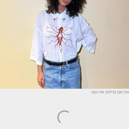
עדן סבן (צילום: אור גפן)