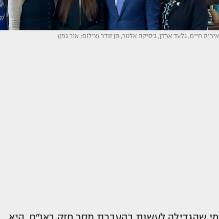
איריס חיים, גלעד ארדן, ג׳סיקה אלטר, חן זנדר (צילום: אור גפן)
מי שהגדילה לעשות בהעברת מסר חזק באו״ם, היא