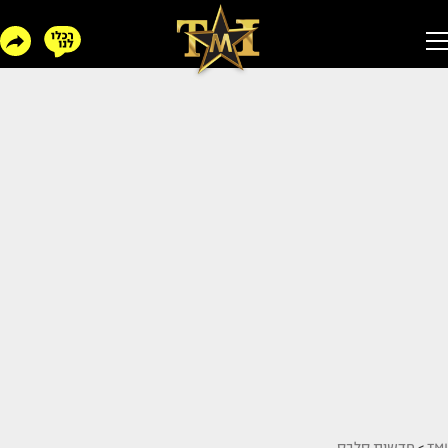
TMI
>
חדשות סלבס