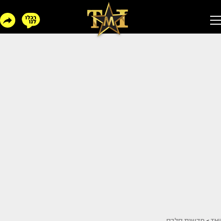
TMI
>
חדשות סלבס