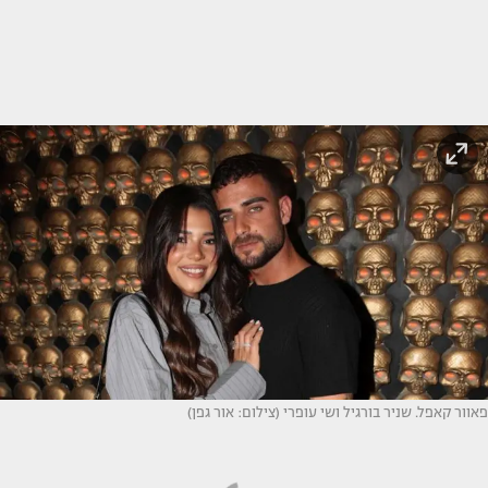
פאוור קאפל. שניר בורגיל ושי עופרי (צילום: אור גפן)