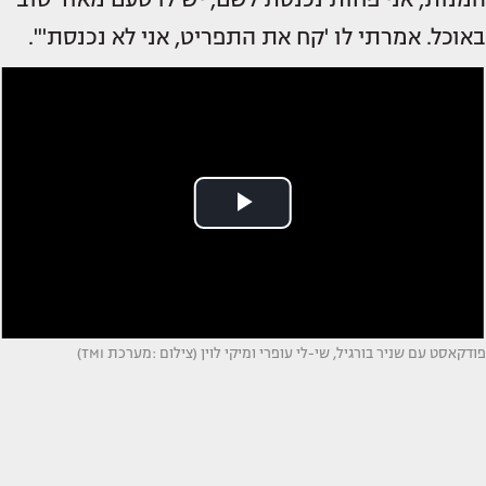
באוכל. אמרתי לו 'קח את התפריט, אני לא נכנסת'".
פודקאסט עם שניר בורגיל, שי-לי עופרי ומיקי לוין (צילום :מערכת TMI)