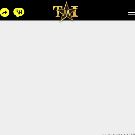
TMI
>
חדשות סלבס