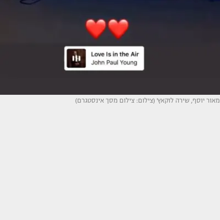
מאור יוסף, שירה לוקאץ' (צילום: צילום מסך אינסטגרם)