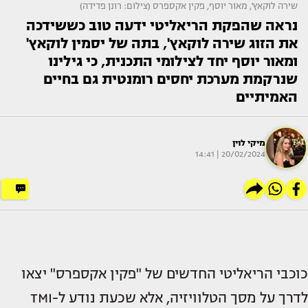
שירה לוקאץ', מאור יוסף, פקין אקספרס (צילום: רונן פדידה)
נראה שהפקת הריאליטי ידעה טוב כששידכה
את הזוג שירה לוקאץ', בתה של יסמין לוקאץ'
ומאור יוסף יחד לצילומי התכנית, כי גילינו
שנרקמת מערכת יחסים רומנטית גם בחיים
האמיתיים
מיקי לוין
20/02/2024 | 14:41
כוכבי הריאליטי החדשים של "פקין אקספרס" יצאו
לדרך על מסך הטלוויזיה, אלא שכעת נודע ל-TMI