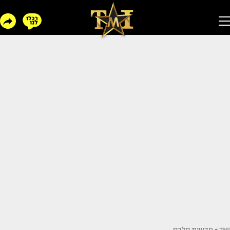
TMI
>
חדשות סלבס