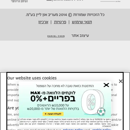
כל הזכויות שמורות © 2014 מעריב און ליין בע"מ.
תנאי שימוש
פרטיות
ארכיון
|
|
עיצוב אתר
Our website uses cookies
When we provide Maariv, TMI and Sport1 content online, we use cookies to
provide social media features and to analyze our traffic. These tools are
important and necessary for our website functionality. Others are optional
and support Maariv, TMI and Sport1 activity and your online experience.
Are you happy to accept cookies?
We, and our partners, use information about your use of our site and your
online interactions to improve our services and to personalize content and/or
advertising for you. You can read more about our privacy policy and cookie