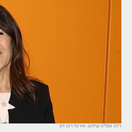
רינה מצליח (צילום: אורטל דהן זיו)