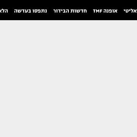
אליטי
אופנה TMF
חדשות הבידור
נתפסו בעדשה
הלאו