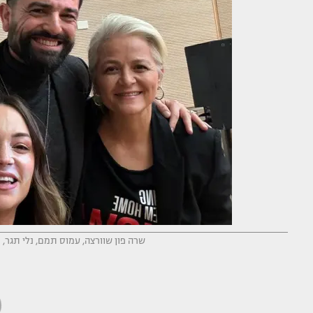
שרה פון שוורצה, עמוס תמם, נלי תגר, ר