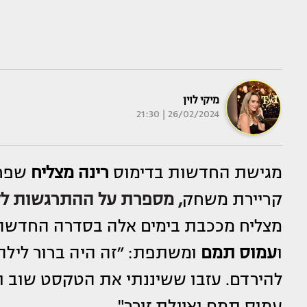
מיקי לוין
26/02/2024 | 21:30
מגישת החדשות בדימוס
רינה מצליח
שפרש
קריירת משחק
, מספרת על ההתרגשות ל
מצליח מככבת בימים אלה בסדרה החדשה של קשת 12 ״חול
ו
עמוס תמם
ומשתפת: ״‏זה היה ברור לילה
להירדם. עזבו ששיננתי את הטקסט ‏שוב 
עמוס תמם ואיילת זורר".