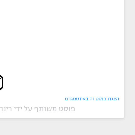
הצגת פוסט זה באינסטגרם
פוסט משותף על ידי ‏‎רינה מצליח‎‏ (@‏‎rina_matsliah‎‏)