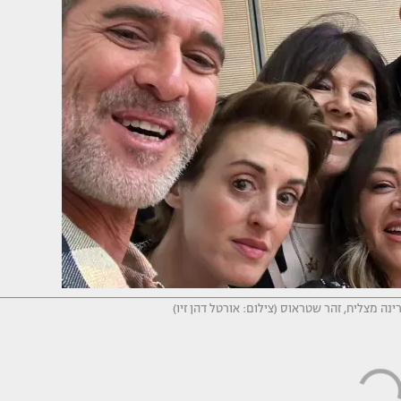
ינה מצליח, זהר שטראוס (צילום: אורטל דהן זיו)